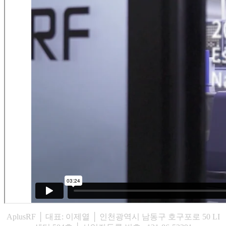
AplusRF │ 대표: 이제열 │ 인천광역시 남동구 호구포로 50 LI